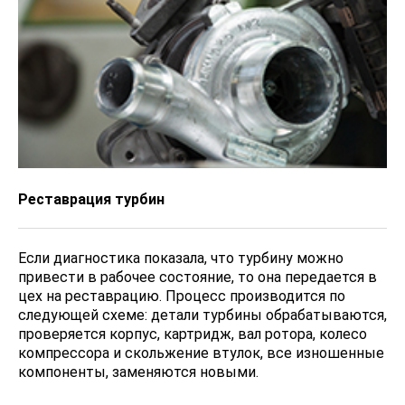
Massey Ferguson
Land Rover
Chrysler
Suzuki
Dacia
Smart
Steyr
DAF
Komatsu
Cadillac
Liaz
Ural
Bentley
Foton
Liebherr
Industrial
Реставрация турбин
Если диагностика показала, что турбину можно
привести в рабочее состояние, то она передается в
цех на реставрацию. Процесс производится по
следующей схеме: детали турбины обрабатываются,
проверяется корпус, картридж, вал ротора, колесо
компрессора и скольжение втулок, все изношенные
компоненты, заменяются новыми.